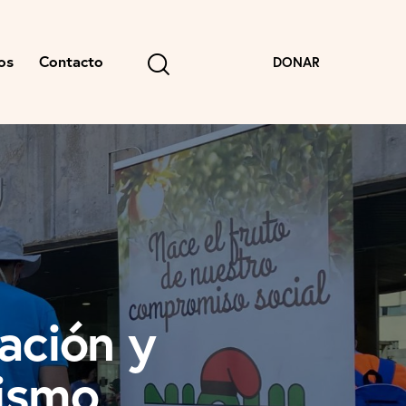
os
Contacto
DONAR
ación y
tismo