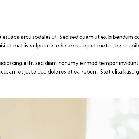
alesuada arcu sodales ut. Sed sed quam ut ex bibendum c
i et mattis vulputate, odio arcu aliquet metus, nec dapibus 
adipscing elitr, sed diam nonumy eirmod tempor invidunt
ccusam et justo duo dolores et ea rebum. Stet clita kasd 