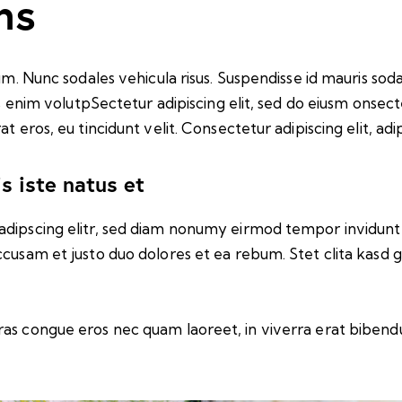
ns
um. Nunc sodales vehicula risus. Suspendisse id mauris soda
is enim volutpSectetur adipiscing elit, sed do eiusm onsect
 eros, eu tincidunt velit. Consectetur adipiscing elit, adipi
s iste natus et
adipscing elitr, sed diam nonumy eirmod tempor invidunt
ccusam et justo duo dolores et ea rebum. Stet clita kasd 
as congue eros nec quam laoreet, in viverra erat bibendu