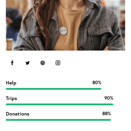
Help
80%
Trips
90%
Donations
88%