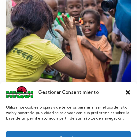
Gestionar Consentimiento
Meals for Starving Kids
Utilizamos cookies propias y de terceros para analizar el uso del sitio
web y mostrarle publicidad relacionada con sus preferencias sobre la
Reality
base de un perfil elaborado a partir de sus hábitos de navegación.
Lorem ipsum dolor sit amet, consectetur
adipiscing elit, sed do eiusmod tempor